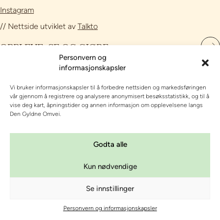
Instagram
// Nettside utviklet av
Talkto
OPPLEVE, SE OG GJØRE
Personvern og
OVERNATTING
informasjonskapsler
Vi bruker informasjonskapsler til å forbedre nettsiden og markedsføringen
OM DEN GYLDNE OMVEI
vår gjennom å registrere og analysere anonymisert besøksstatistikk, og til å
vise deg kart, åpningstider og annen informasjon om opplevelsene langs
KURS OG KONFERANSE
Den Gyldne Omvei.
Personvern og informasjonskapsler
|
Innstillinger for
informasjonskapsler
| org nr 987 688 092
Godta alle
Kun nødvendige
Se innstillinger
Personvern og informasjonskapsler