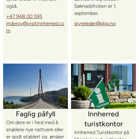
Søknadsfristen er 1.
også.
september.
+47 948 00 595
styreleder@dgo.no
inderoy@visitinnherred.co
m
Innherred
Faglig påfyll
turistkontor
Om dere er i ferd med å
etablere nye nettverk eller
Innherred Turistkontor på
er godt etablert og ønsker