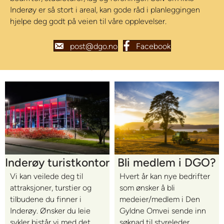
Inderøy er så stort i areal, kan gode råd i planleggingen
hjelpe deg godt på veien til våre opplevelser.
post@dgo.no
Facebook
Bli medlem i DGO?
Inderøy turistkontor
Hvert år kan nye bedrifter
Vi kan veilede deg til
som ønsker å bli
attraksjoner, turstier og
medeier/medlem i Den
tilbudene du finner i
Gyldne Omvei sende inn
Inderøy. Ønsker du leie
søknad til styreleder.
sykler bistår vi med det