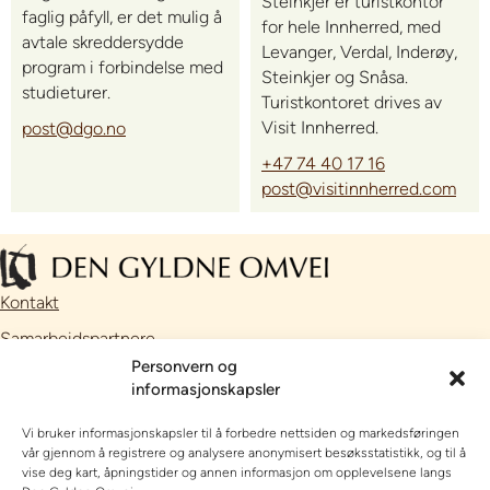
Steinkjer er turistkontor
faglig påfyll, er det mulig å
for hele Innherred, med
avtale skreddersydde
Levanger, Verdal, Inderøy,
program i forbindelse med
Steinkjer og Snåsa.
studieturer.
Turistkontoret drives av
Visit Innherred.
post@dgo.no
+47 74 40 17 16
post@visitinnherred.com
Kontakt
Samarbeidspartnere
Personvern og
Facebook
informasjonskapsler
Instagram
Vi bruker informasjonskapsler til å forbedre nettsiden og markedsføringen
// Nettside utviklet av
Talkto
vår gjennom å registrere og analysere anonymisert besøksstatistikk, og til å
vise deg kart, åpningstider og annen informasjon om opplevelsene langs