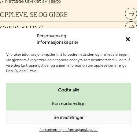
// Nettside utviklet av
Talkto
OPPLEVE, SE OG GJØRE
OVERNATTING
Personvern og
OM DEN GYLDNE OMVEI
informasjonskapsler
KURS OG KONFERANSE
Vi bruker informasjonskapsler til å forbedre nettsiden og markedsføringen
vår gjennom å registrere og analysere anonymisert besøksstatistikk, og til å
Personvern og informasjonskapsler
|
Innstillinger for
vise deg kart, åpningstider og annen informasjon om opplevelsene langs
Den Gyldne Omvei.
informasjonskapsler
| org nr 987 688 092
Godta alle
Kun nødvendige
Se innstillinger
Personvern og informasjonskapsler