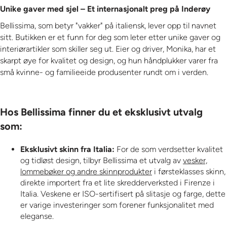
Unike gaver med sjel – Et internasjonalt preg på Inderøy
Bellissima, som betyr "vakker" på italiensk, lever opp til navnet
sitt. Butikken er et funn for deg som leter etter unike gaver og
interiørartikler som skiller seg ut. Eier og driver, Monika, har et
skarpt øye for kvalitet og design, og hun håndplukker varer fra
små kvinne- og familieeide produsenter rundt om i verden.
Hos Bellissima finner du et eksklusivt utvalg
som:
Eksklusivt skinn fra Italia:
For de som verdsetter kvalitet
og tidløst design, tilbyr Bellissima et utvalg av
vesker,
lommebøker og andre skinnprodukter
i førsteklasses skinn,
direkte importert fra et lite skredderverksted i Firenze i
Italia. Veskene er ISO-sertifisert på slitasje og farge, dette
er varige investeringer som forener funksjonalitet med
eleganse.