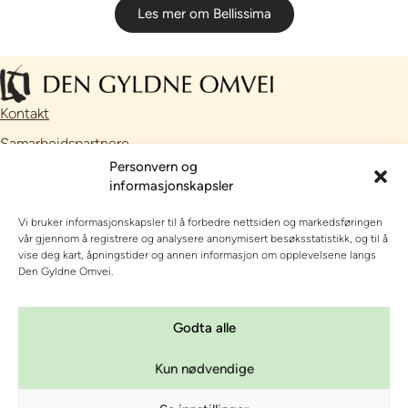
Les mer om Bellissima
Kontakt
Samarbeidspartnere
Personvern og
Facebook
informasjonskapsler
Instagram
Vi bruker informasjonskapsler til å forbedre nettsiden og markedsføringen
// Nettside utviklet av
Talkto
vår gjennom å registrere og analysere anonymisert besøksstatistikk, og til å
vise deg kart, åpningstider og annen informasjon om opplevelsene langs
OPPLEVE, SE OG GJØRE
Den Gyldne Omvei.
OVERNATTING
Godta alle
OM DEN GYLDNE OMVEI
Kun nødvendige
KURS OG KONFERANSE