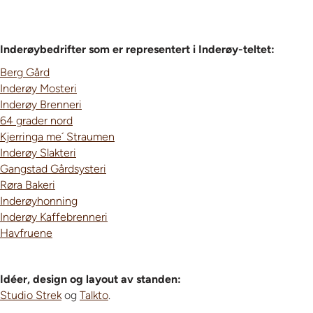
Inderøybedrifter som er representert i Inderøy-teltet:
Berg Gård
Inderøy Mosteri
Inderøy Brenneri
64 grader nord
Kjerringa me´ Straumen
Inderøy Slakteri
Gangstad Gårdsysteri
Røra Bakeri
Inderøyhonning
Inderøy Kaffebrenneri
Havfruene
Idéer, design og layout av standen:
Studio Strek
og
Talkto
.