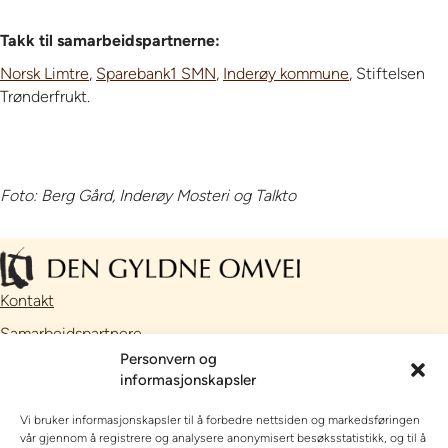
Takk til samarbeidspartnerne:
Norsk Limtre
,
Sparebank1 SMN
,
Inderøy kommune
, Stiftelsen
Trønderfrukt.
Foto: Berg Gård, Inderøy Mosteri og Talkto
Kontakt
Samarbeidspartnere
Personvern og
Facebook
informasjonskapsler
Instagram
Vi bruker informasjonskapsler til å forbedre nettsiden og markedsføringen
// Nettside utviklet av
Talkto
vår gjennom å registrere og analysere anonymisert besøksstatistikk, og til å