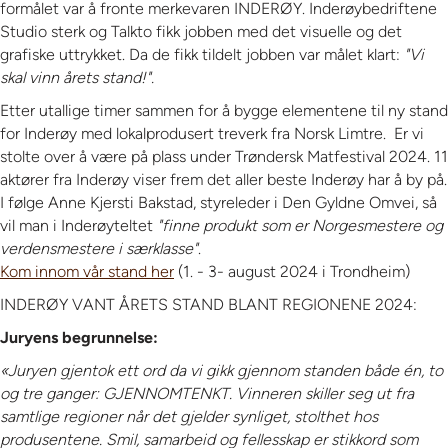
formålet var å fronte merkevaren INDERØY. Inderøybedriftene
Studio sterk og Talkto fikk jobben med det visuelle og det
grafiske uttrykket. Da de fikk tildelt jobben var målet klart:
"Vi
skal vinn årets stand!".
Etter utallige timer sammen for å bygge elementene til ny stand
for Inderøy med lokalprodusert treverk fra Norsk Limtre. Er vi
stolte over å være på plass under Trøndersk Matfestival 2024. 11
aktører fra Inderøy viser frem det aller beste Inderøy har å by på.
I følge Anne Kjersti Bakstad, styreleder i Den Gyldne Omvei, så
vil man i Inderøyteltet
"finne produkt som er Norgesmestere og
verdensmestere i særklasse"
.
Kom innom vår stand her
(1. - 3- august 2024 i Trondheim)
INDERØY VANT ÅRETS STAND BLANT REGIONENE 2024:
Juryens begrunnelse:
«Juryen gjentok ett ord da vi gikk gjennom standen både én, to
og tre ganger: GJENNOMTENKT. Vinneren skiller seg ut fra
samtlige regioner når det gjelder synliget, stolthet hos
produsentene. Smil, samarbeid og fellesskap er stikkord som