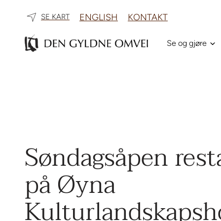
ENGLISH
KONTAKT
SE KART
Se og gjøre
Søndagsåpen rest
på Øyna
Kulturlandskapsho