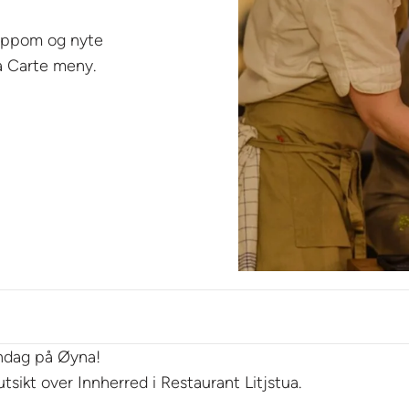
oppom og nyte
La Carte meny.
øndag på Øyna!
tsikt over Innherred i Restaurant Litjstua.