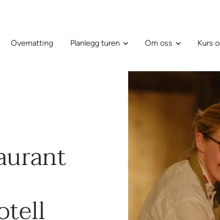
Overnatting
Planlegg turen
Om oss
Kurs o
aurant
tell