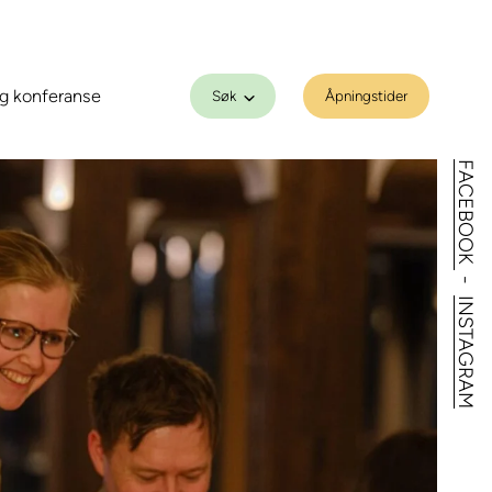
g konferanse
Søk
Åpningstider
FACEBOOK
-
INSTAGRAM