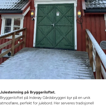
Julestemning på Bryggeriloftet.
Bryggeriloftet på Inderøy Gårdsbryggeri byr på en unik
atmosfære, perfekt for julebord. Her serveres tradisjonell