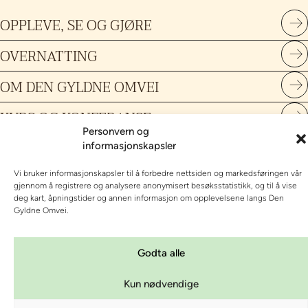
OPPLEVE, SE OG GJØRE
OVERNATTING
OM DEN GYLDNE OMVEI
KURS OG KONFERANSE
Personvern og
Personvern og informasjonskapsler
|
Innstillinger for
informasjonskapsler
informasjonskapsler
| org nr 987 688 092
Vi bruker informasjonskapsler til å forbedre nettsiden og markedsføringen vår
gjennom å registrere og analysere anonymisert besøksstatistikk, og til å vise
deg kart, åpningstider og annen informasjon om opplevelsene langs Den
Gyldne Omvei.
Godta alle
Kun nødvendige