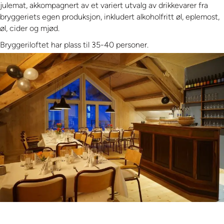
julemat, akkompagnert av et variert utvalg av drikkevarer fra
bryggeriets egen produksjon, inkludert alkoholfritt øl, eplemost,
øl, cider og mjød.
Bryggeriloftet har plass til 35-40 personer.