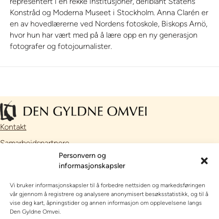
representert i en rekke institusjoner, deriblant Statens
Konstråd og Moderna Museet i Stockholm. Anna Clarén er
en av hovedlærerne ved Nordens fotoskole, Biskops Arnö,
hvor hun har vært med på å lære opp en ny generasjon
fotografer og fotojournalister.
Kontakt
Samarbeidspartnere
Personvern og
Facebook
informasjonskapsler
Instagram
Vi bruker informasjonskapsler til å forbedre nettsiden og markedsføringen
// Nettside utviklet av
Talkto
vår gjennom å registrere og analysere anonymisert besøksstatistikk, og til å
vise deg kart, åpningstider og annen informasjon om opplevelsene langs
OPPLEVE, SE OG GJØRE
Den Gyldne Omvei.