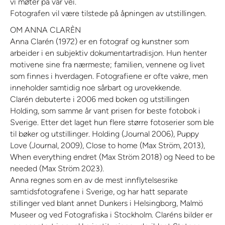
vi møter på vår vei.
Fotografen vil være tilstede på åpningen av utstillingen.
OM ANNA CLARÈN
Anna Clarén (1972) er en fotograf og kunstner som
arbeider i en subjektiv dokumentartradisjon. Hun henter
motivene sine fra nærmeste; familien, vennene og livet
som finnes i hverdagen. Fotografiene er ofte vakre, men
inneholder samtidig noe sårbart og urovekkende.
Clarén debuterte i 2006 med boken og utstillingen
Holding, som samme år vant prisen for beste fotobok i
Sverige. Etter det laget hun flere større fotoserier som ble
til bøker og utstillinger. Holding (Journal 2006), Puppy
Love (Journal, 2009), Close to home (Max Ström, 2013),
When everything endret (Max Ström 2018) og Need to be
needed (Max Ström 2023).
Anna regnes som en av de mest innflytelsesrike
samtidsfotografene i Sverige, og har hatt separate
stillinger ved blant annet Dunkers i Helsingborg, Malmö
Museer og ved Fotografiska i Stockholm. Claréns bilder er