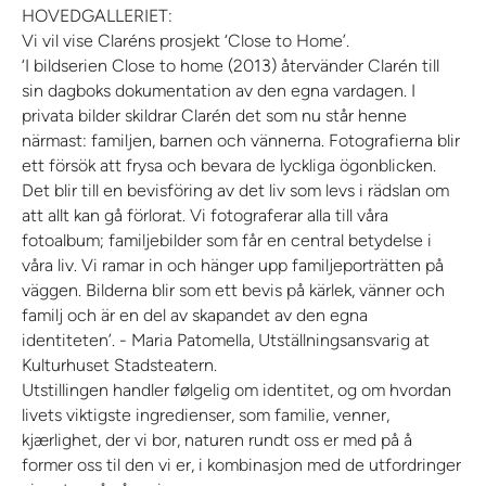
HOVEDGALLERIET:
Vi vil vise Claréns prosjekt ‘Close to Home’.
‘I bildserien Close to home (2013) återvänder Clarén till
sin dagboks dokumentation av den egna vardagen. I
privata bilder skildrar Clarén det som nu står henne
närmast: familjen, barnen och vännerna. Fotografierna blir
ett försök att frysa och bevara de lyckliga ögonblicken.
Det blir till en bevisföring av det liv som levs i rädslan om
att allt kan gå förlorat. Vi fotograferar alla till våra
fotoalbum; familjebilder som får en central betydelse i
våra liv. Vi ramar in och hänger upp familjeporträtten på
väggen. Bilderna blir som ett bevis på kärlek, vänner och
familj och är en del av skapandet av den egna
identiteten’. - Maria Patomella, Utställningsansvarig at
Kulturhuset Stadsteatern.
Utstillingen handler følgelig om identitet, og om hvordan
livets viktigste ingredienser, som familie, venner,
kjærlighet, der vi bor, naturen rundt oss er med på å
former oss til den vi er, i kombinasjon med de utfordringer