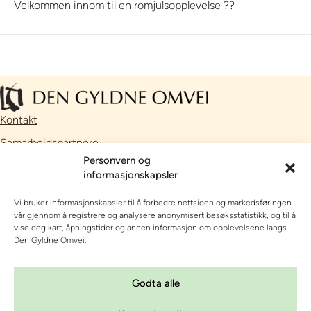
Velkommen innom til en romjulsopplevelse ??
Kontakt
Samarbeidspartnere
Personvern og
Facebook
informasjonskapsler
Instagram
Vi bruker informasjonskapsler til å forbedre nettsiden og markedsføringen
// Nettside utviklet av
Talkto
vår gjennom å registrere og analysere anonymisert besøksstatistikk, og til å
vise deg kart, åpningstider og annen informasjon om opplevelsene langs
OPPLEVE, SE OG GJØRE
Den Gyldne Omvei.
OVERNATTING
Godta alle
OM DEN GYLDNE OMVEI