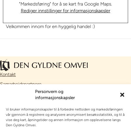
"Markedsføring" for å se kart fra Google Maps.
Rediger innstillinger for informasjonskapsler
Velkommen innom for en hyggelig handel :)
Kontakt
Samarbeidspartnere
Personvern og
Facebook
informasjonskapsler
Instagram
Vi bruker informasjonskapsler til å forbedre nettsiden og markedsføringen
// Nettside utviklet av
Talkto
vår gjennom å registrere og analysere anonymisert besøksstatistikk, og til å
vise deg kart, åpningstider og annen informasjon om opplevelsene langs
OPPLEVE, SE OG GJØRE
Den Gyldne Omvei.