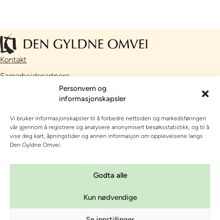
Kontakt
Samarbeidspartnere
Personvern og
Facebook
informasjonskapsler
Instagram
Vi bruker informasjonskapsler til å forbedre nettsiden og markedsføringen
// Nettside utviklet av
Talkto
vår gjennom å registrere og analysere anonymisert besøksstatistikk, og til å
vise deg kart, åpningstider og annen informasjon om opplevelsene langs
OPPLEVE, SE OG GJØRE
Den Gyldne Omvei.
OVERNATTING
Godta alle
OM DEN GYLDNE OMVEI
Kun nødvendige
KURS OG KONFERANSE
Se innstillinger