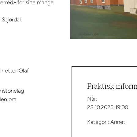
herred» for sine mange
 Stjørdal.
en etter Olaf
Praktisk infor
istorielag
Når:
rien om
28.10.2025 19:00
Kategori: Annet