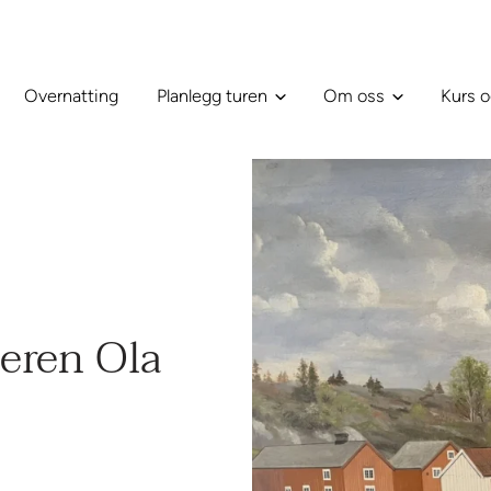
Overnatting
Planlegg turen
Om oss
Kurs o
eren Ola