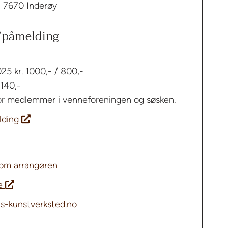
, 7670 Inderøy
r/påmelding
5 kr. 1000,- / 800,-
 140,-
for medlemmer i venneforeningen og søsken.
elding
 om arrangøren
de
as-kunstverksted.no