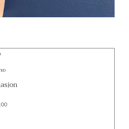
masjon
:00