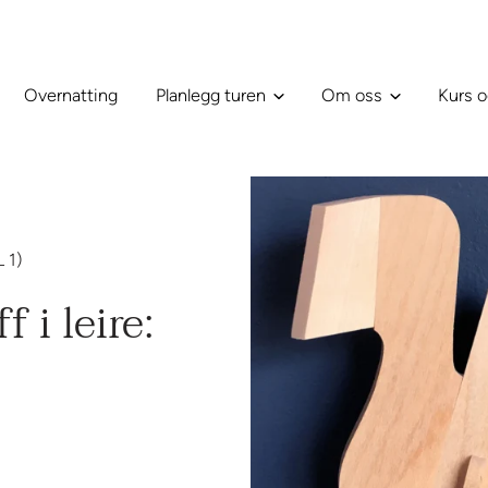
Overnatting
Planlegg turen
Om oss
Kurs o
 1)
i leire: