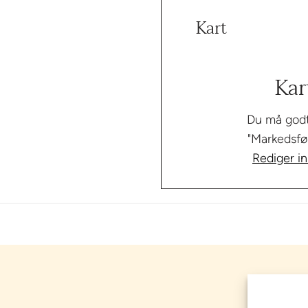
Kart
Kar
Du må godt
"Markedsfør
Rediger in
OPPLE