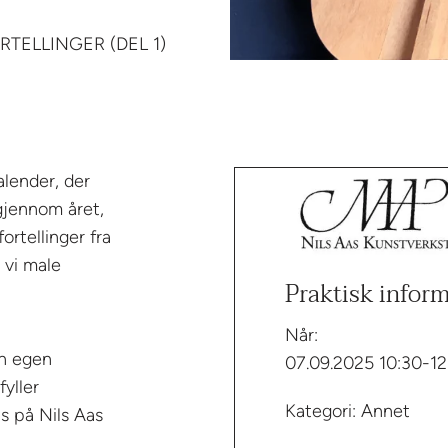
ORTELLINGER (DEL 1)
alender, der
gjennom året,
ortellinger fra
 vi male
Praktisk infor
Når:
in egen
07.09.2025 10:30-12
fyller
Kategori: Annet
us på Nils Aas