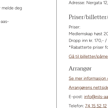
Adresse: Nergata 12
er melde deg
Priser/billette
-aas-
Priser:
Medlemskap høst 202
Dropp inn kr. 170,- /
*Rabatterte priser 
Gå til billetter/påm
Arrangør
Se mer informasjon
Arrangørens nettsi
E-post:
info@nils-a
Telefon:
74 15 52 12