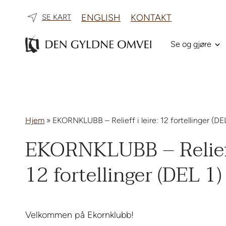
ENGLISH
KONTAKT
SE KART
Se og gjøre
Hjem
»
EKORNKLUBB – Relieff i leire: 12 fortellinger (DEL
EKORNKLUBB – Relieff 
12 fortellinger (DEL 1)
Velkommen på Ekornklubb!